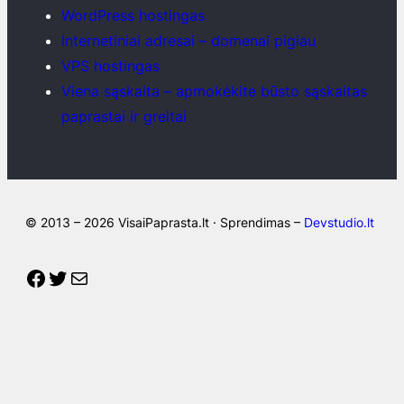
WordPress hostingas
Internetiniai adresai – domenai pigiau
VPS hostingas
Viena sąskaita – apmokėkite būsto sąskaitas
paprastai ir greitai
© 2013 – 2026 VisaiPaprasta.lt · Sprendimas –
Devstudio.lt
Facebook
Twitter
Mail