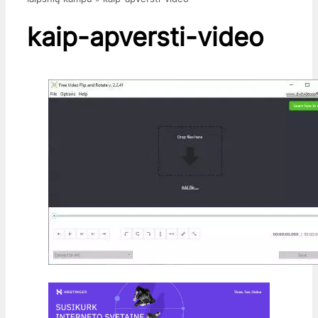
kaip-apversti-video