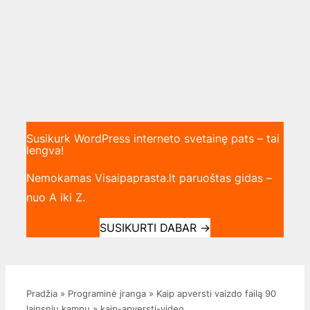
Susikurk WordPress interneto svetainę pats – tai
lengva!
Nemokamas Visaipaprasta.lt paruoštas gidas –
nuo A iki Z.
SUSIKURTI DABAR
→
Pradžia
»
Programinė įranga
»
Kaip apversti vaizdo failą 90
laipsnių kampu
»
kaip-apversti-video