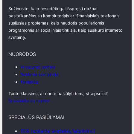
Sužinosite, kaip nesudėtingai išspręsti dažnai
pasitaikančias su kompiuteriais ar išmaniaisiais telefonais
susijusias problemas, kaip naudotis populiariomis
programomis ar socialiniais tinklais, kaip susikurti interneto
svetainę.
NUORODOS
Privatumo politika
Reklama svetainėje
Kontaktai
Turite klausimų, ar norite pasiūlyti temą straipsniui?
Susisiekite su mumis!
SPECIALŪS PASIŪLYMAI
10% nuolaida svetainių talpinimui