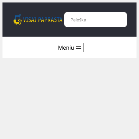
Eiti
prie
Paieška
turinio