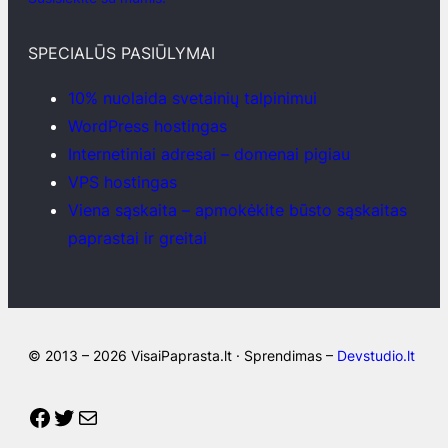
SPECIALŪS PASIŪLYMAI
10% nuolaida svetainių talpinimui
WordPress hostingas
Internetiniai adresai – domenai pigiau
VPS hostingas
Viena sąskaita – apmokėkite būsto sąskaitas
paprastai ir greitai
© 2013 – 2026 VisaiPaprasta.lt · Sprendimas –
Devstudio.lt
Facebook
Twitter
Mail