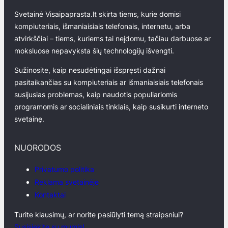
Svetainė Visaipaprasta.lt skirta tiems, kurie domisi
kompiuteriais, išmaniaisiais telefonais, internetu, arba
atvirkščiai – tiems, kuriems tai neįdomu, tačiau darbuose ar
moksluose nepavyksta šių technologijų išvengti.
Sužinosite, kaip nesudėtingai išspręsti dažnai
pasitaikančias su kompiuteriais ar išmaniaisiais telefonais
susijusias problemas, kaip naudotis populiariomis
programomis ar socialiniais tinklais, kaip susikurti interneto
svetainę.
NUORODOS
Privatumo politika
Reklama svetainėje
Kontaktai
Turite klausimų, ar norite pasiūlyti temą straipsniui?
Susisiekite su mumis!