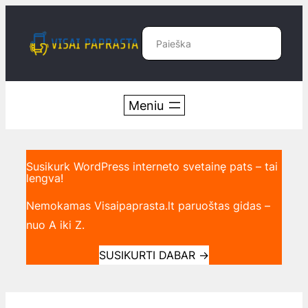
Eiti
prie
Paieška
turinio
Susikurk WordPress interneto svetainę pats – tai
lengva!
Nemokamas Visaipaprasta.lt paruoštas gidas –
nuo A iki Z.
SUSIKURTI DABAR
→