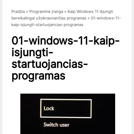
Pradžia
»
Programinė įranga
»
Kaip Windows 11 išjungti
bereikalingai užsikraunančias programas
»
01-windows-11-
kaip-isjungti-startuojancias-programas
01-windows-11-kaip-
isjungti-
startuojancias-
programas