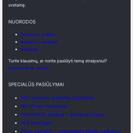
svetainę.
NUORODOS
Privatumo politika
Reklama svetainėje
Kontaktai
Turite klausimų, ar norite pasiūlyti temą straipsniui?
Susisiekite su mumis!
SPECIALŪS PASIŪLYMAI
10% nuolaida svetainių talpinimui
WordPress hostingas
Internetiniai adresai – domenai pigiau
VPS hostingas
Viena sąskaita – apmokėkite būsto sąskaitas