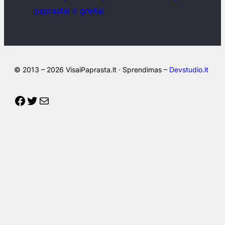
paprastai ir greitai
© 2013 – 2026 VisaiPaprasta.lt · Sprendimas –
Devstudio.lt
Facebook
Twitter
Mail