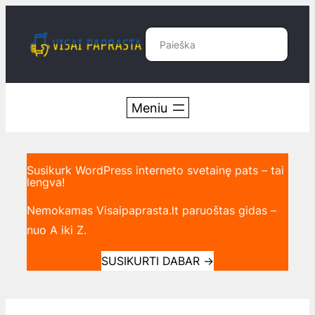
Eiti
prie
Paieška
turinio
Susikurk WordPress interneto svetainę pats – tai
lengva!
Nemokamas Visaipaprasta.lt paruoštas gidas –
nuo A iki Z.
SUSIKURTI DABAR
→