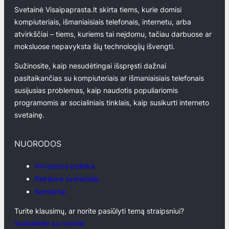
Svetainė Visaipaprasta.lt skirta tiems, kurie domisi
kompiuteriais, išmaniaisiais telefonais, internetu, arba
atvirkščiai – tiems, kuriems tai neįdomu, tačiau darbuose ar
moksluose nepavyksta šių technologijų išvengti.
Sužinosite, kaip nesudėtingai išspręsti dažnai
pasitaikančias su kompiuteriais ar išmaniaisiais telefonais
susijusias problemas, kaip naudotis populiariomis
programomis ar socialiniais tinklais, kaip susikurti interneto
svetainę.
NUORODOS
Privatumo politika
Reklama svetainėje
Kontaktai
Turite klausimų, ar norite pasiūlyti temą straipsniui?
Susisiekite su mumis!