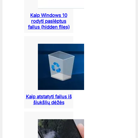
Kaip Windows 10
rodyti paslėptus
failus (hidden files)
Kaip atstatyti failus iš
šiukšlių dėžės