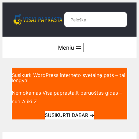
Eiti
prie
Paieška
turinio
Susikurk WordPress interneto svetainę pats – tai
lengva!
Nemokamas Visaipaprasta.lt paruoštas gidas –
nuo A iki Z.
SUSIKURTI DABAR
→