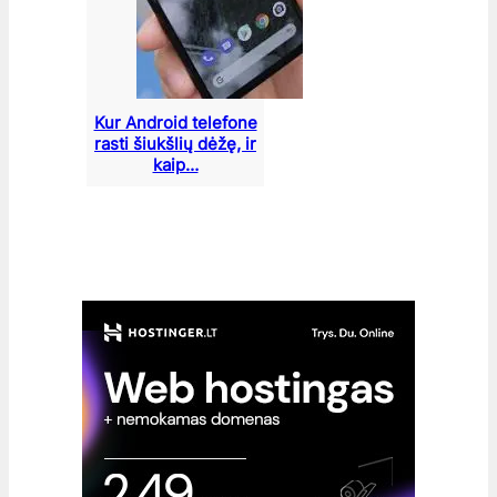
Kur Android telefone
rasti šiukšlių dėžę, ir
kaip…