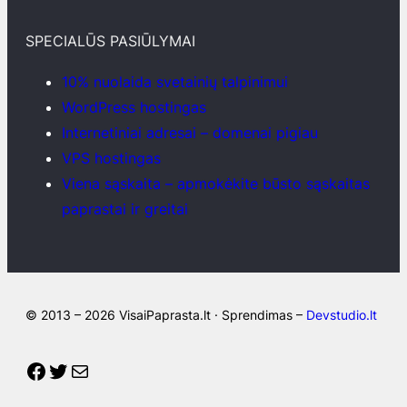
SPECIALŪS PASIŪLYMAI
10% nuolaida svetainių talpinimui
WordPress hostingas
Internetiniai adresai – domenai pigiau
VPS hostingas
Viena sąskaita – apmokėkite būsto sąskaitas
paprastai ir greitai
© 2013 – 2026 VisaiPaprasta.lt · Sprendimas –
Devstudio.lt
Facebook
Twitter
Mail