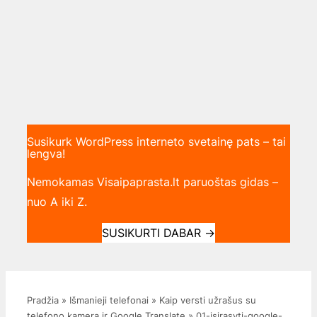
Susikurk WordPress interneto svetainę pats – tai
lengva!
Nemokamas Visaipaprasta.lt paruoštas gidas –
nuo A iki Z.
SUSIKURTI DABAR
→
Pradžia
»
Išmanieji telefonai
»
Kaip versti užrašus su
telefono kamera ir Google Translate
»
01-isirasyti-google-