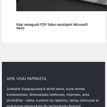
Kaip redaguoti PDF failus naudojant Microsoft
Word
APIE VISAI PAPRASTA
Svetainė Visaipaprasta.lt skirta tiems, kurie domisi
kompiuteriais, išmaniaisiais telefonais, internetu, arba
atvirkščiai – tiems, kuriems tai neįdomu, tačiau darbuose ar
moksluose nepavyksta šių technologijų išvengti.