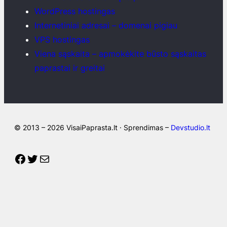
WordPress hostingas
Internetiniai adresai – domenai pigiau
VPS hostingas
Viena sąskaita – apmokėkite būsto sąskaitas
paprastai ir greitai
© 2013 – 2026 VisaiPaprasta.lt · Sprendimas –
Devstudio.lt
Facebook
Twitter
Mail