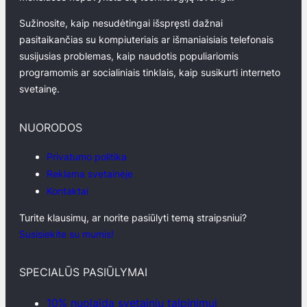
Sužinosite, kaip nesudėtingai išspręsti dažnai
pasitaikančias su kompiuteriais ar išmaniaisiais telefonais
susijusias problemas, kaip naudotis populiariomis
programomis ar socialiniais tinklais, kaip susikurti interneto
svetainę.
NUORODOS
Privatumo politika
Reklama svetainėje
Kontaktai
Turite klausimų, ar norite pasiūlyti temą straipsniui?
Susisiekite su mumis!
SPECIALŪS PASIŪLYMAI
10% nuolaida svetainių talpinimui