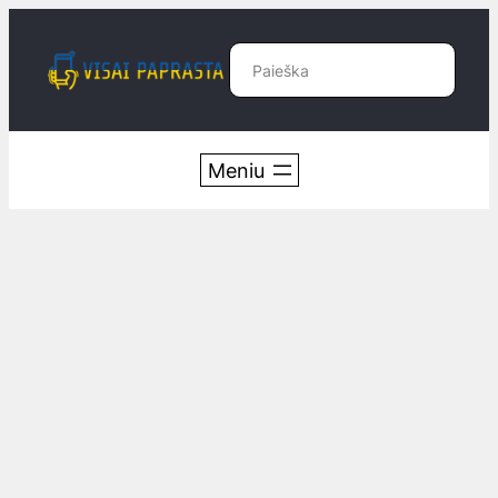
Eiti
prie
Paieška
turinio