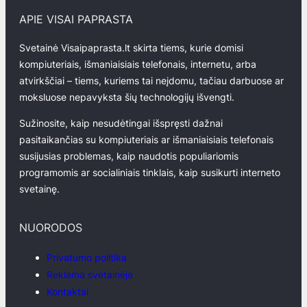
APIE VISAI PAPRASTA
Svetainė Visaipaprasta.lt skirta tiems, kurie domisi
kompiuteriais, išmaniaisiais telefonais, internetu, arba
atvirkščiai – tiems, kuriems tai neįdomu, tačiau darbuose ar
moksluose nepavyksta šių technologijų išvengti.
Sužinosite, kaip nesudėtingai išspręsti dažnai
pasitaikančias su kompiuteriais ar išmaniaisiais telefonais
susijusias problemas, kaip naudotis populiariomis
programomis ar socialiniais tinklais, kaip susikurti interneto
svetainę.
NUORODOS
Privatumo politika
Reklama svetainėje
Kontaktai