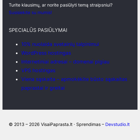
Turite klausimų, ar norite pasiūlyti temą straipsniui?
Susisiekite su mumis!
SPECIALŪS PASIŪLYMAI
10% nuolaida svetainių talpinimui
WordPress hostingas
Internetiniai adresai – domenai pigiau
VPS hostingas
Viena sąskaita – apmokėkite būsto sąskaitas
paprastai ir greitai
© 2013 – 2026 VisaiPaprasta.lt · Sprendimas –
Devstudio.lt