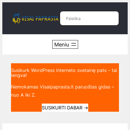
Eiti
prie
Paieška
turinio
Susikurk WordPress interneto svetainę pats – tai
lengva!
Nemokamas Visaipaprasta.lt paruoštas gidas –
nuo A iki Z.
SUSIKURTI DABAR
→