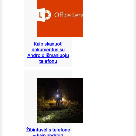
Kaip skanuoti
dokumentus su
Android išmaniuoju
telefonu
Žibintuvėlis telefone
– kaip android