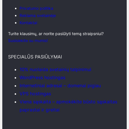
Privatumo politika
Reklama svetainėje
Kontaktai
Turite klausimų, ar norite pasiūlyti temą straipsniui?
Susisiekite su mumis!
SPECIALŪS PASIŪLYMAI
10% nuolaida svetainių talpinimui
WordPress hostingas
Internetiniai adresai – domenai pigiau
VPS hostingas
Viena sąskaita – apmokėkite būsto sąskaitas
paprastai ir greitai