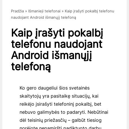
Pradžia
»
Išmanieji telefonai
»
Kaip įrašyti pokalbį telefonu
naudojant Android išmanųjį telefoną
Kaip įrašyti pokalbį
telefonu naudojant
Android išmanųjį
telefoną
Ko gero daugeliui šios svetainės
skaitytojų yra pasitaikę situacijų, kai
reikėjo įsirašyti telefoninį pokalbį, bet
nebuvo galimybės to padaryti. Nebūtinai
dėl teisinių priežasčių – galbūt tiesiog
norėjote nepamiršti padiktuoto darbų