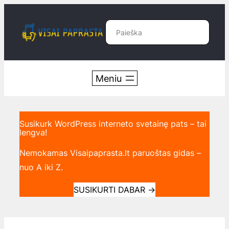
Eiti
prie
Paieška
turinio
Susikurk WordPress interneto svetainę pats – tai
lengva!
Nemokamas Visaipaprasta.lt paruoštas gidas –
nuo A iki Z.
SUSIKURTI DABAR
→