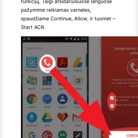
funkcijų. Taigi atsidariusiuose languose
pažymime reikiamas varneles,
spaudžiame
Continue,
Allow
, ir tuomet –
Start ACR
.