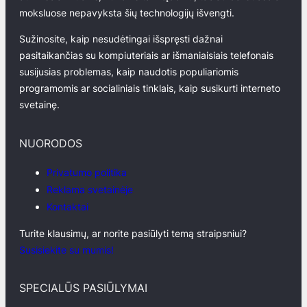
moksluose nepavyksta šių technologijų išvengti.
Sužinosite, kaip nesudėtingai išspręsti dažnai
pasitaikančias su kompiuteriais ar išmaniaisiais telefonais
susijusias problemas, kaip naudotis populiariomis
programomis ar socialiniais tinklais, kaip susikurti interneto
svetainę.
NUORODOS
Privatumo politika
Reklama svetainėje
Kontaktai
Turite klausimų, ar norite pasiūlyti temą straipsniui?
Susisiekite su mumis!
SPECIALŪS PASIŪLYMAI