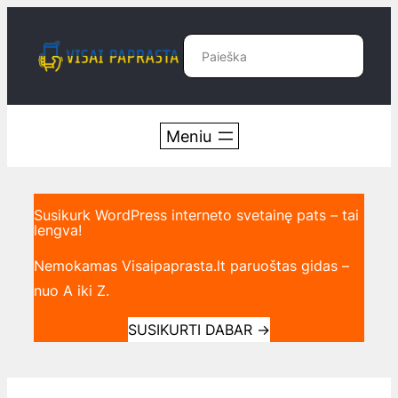
Eiti
prie
Paieška
turinio
Susikurk WordPress interneto svetainę pats – tai
lengva!
Nemokamas Visaipaprasta.lt paruoštas gidas –
nuo A iki Z.
SUSIKURTI DABAR
→