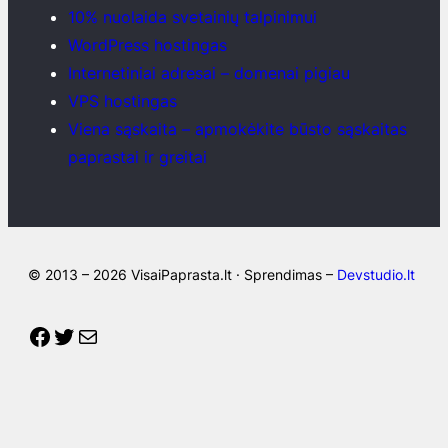
10% nuolaida svetainių talpinimui
WordPress hostingas
Internetiniai adresai – domenai pigiau
VPS hostingas
Viena sąskaita – apmokėkite būsto sąskaitas
paprastai ir greitai
© 2013 – 2026 VisaiPaprasta.lt · Sprendimas –
Devstudio.lt
Facebook
Twitter
Mail