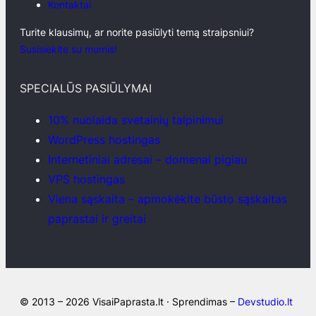
Kontaktai
Turite klausimų, ar norite pasiūlyti temą straipsniui?
Susisiekite su mumis!
SPECIALŪS PASIŪLYMAI
10% nuolaida svetainių talpinimui
WordPress hostingas
Internetiniai adresai – domenai pigiau
VPS hostingas
Viena sąskaita – apmokėkite būsto sąskaitas
paprastai ir greitai
© 2013 – 2026 VisaiPaprasta.lt · Sprendimas –
Devstudio.lt