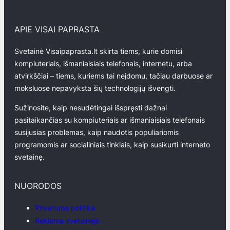
APIE VISAI PAPRASTA
Svetainė Visaipaprasta.lt skirta tiems, kurie domisi
kompiuteriais, išmaniaisiais telefonais, internetu, arba
atvirkščiai – tiems, kuriems tai neįdomu, tačiau darbuose ar
moksluose nepavyksta šių technologijų išvengti.
Sužinosite, kaip nesudėtingai išspręsti dažnai
pasitaikančias su kompiuteriais ar išmaniaisiais telefonais
susijusias problemas, kaip naudotis populiariomis
programomis ar socialiniais tinklais, kaip susikurti interneto
svetainę.
NUORODOS
Privatumo politika
Reklama svetainėje