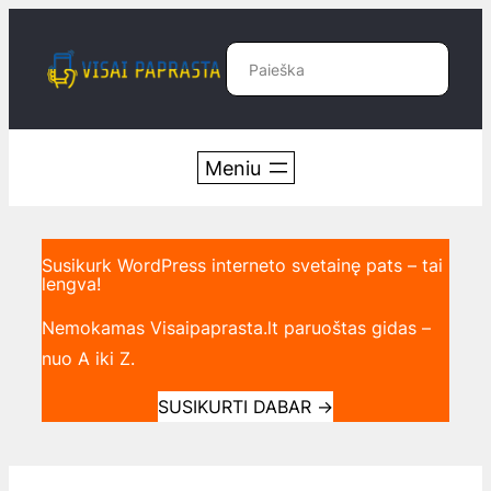
Eiti
prie
Paieška
turinio
Susikurk WordPress interneto svetainę pats – tai
lengva!
Nemokamas Visaipaprasta.lt paruoštas gidas –
nuo A iki Z.
SUSIKURTI DABAR
→