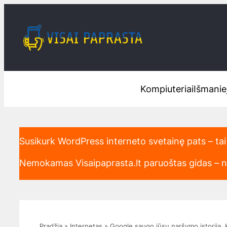
Eiti
prie
turinio
Kompiuteriai
Išmaniej
Susikurk WordPress interneto svetainę pats – tai
Nemokamas Visaipaprasta.lt paruoštas gidas – nu
Pradžia
»
Internetas
»
Google saugo jūsų naršymo istoriją. K