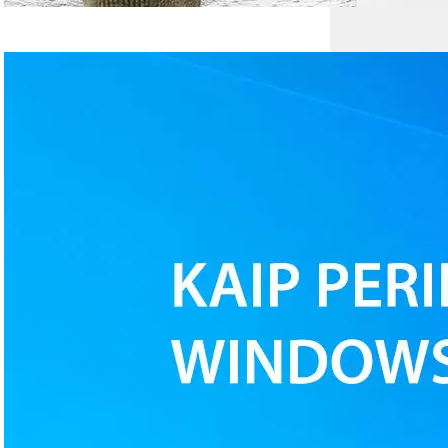
Kaip perinstaliuoti
arba naujai
suinstaliuoti
Windows 10