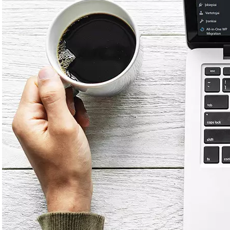
Kaip per vieną
vakarą susikurti
interneto svetainę