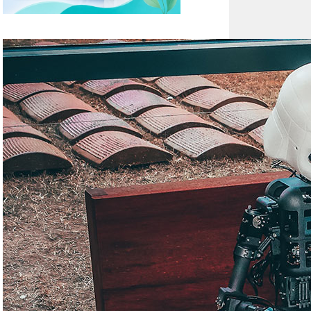
Išbandykite dirbtinio
intelekto ChatGPT
galimybes su
VisaiPaprasta