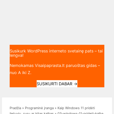
Susikurk WordPress interneto svetainę pats – tai
lengva!
Nemokamas Visaipaprasta.lt paruoštas gidas –
nuo A iki Z.
SUSIKURTI DABAR
→
Pradžia
»
Programinė įranga
»
Kaip Windows 11 pridėti
lietuvių, rusų ar kitas kalbas
»
03-windows-11-prideti-kalba