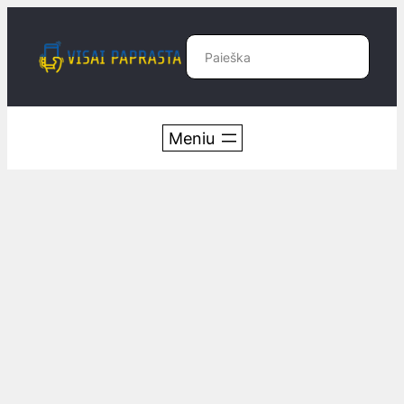
Eiti
prie
Paieška
turinio