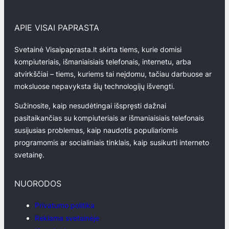
APIE VISAI PAPRASTA
Svetainė Visaipaprasta.lt skirta tiems, kurie domisi
kompiuteriais, išmaniaisiais telefonais, internetu, arba
atvirkščiai – tiems, kuriems tai neįdomu, tačiau darbuose ar
moksluose nepavyksta šių technologijų išvengti.
Sužinosite, kaip nesudėtingai išspręsti dažnai
pasitaikančias su kompiuteriais ar išmaniaisiais telefonais
susijusias problemas, kaip naudotis populiariomis
programomis ar socialiniais tinklais, kaip susikurti interneto
svetainę.
NUORODOS
Privatumo politika
Reklama svetainėje