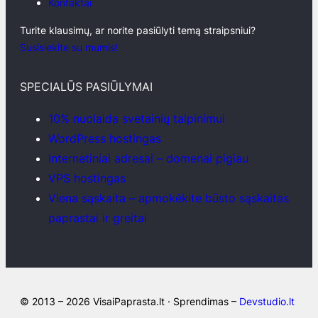
Kontaktai
Turite klausimų, ar norite pasiūlyti temą straipsniui?
Susisiekite su mumis!
SPECIALŪS PASIŪLYMAI
10% nuolaida svetainių talpinimui
WordPress hostingas
Internetiniai adresai – domenai pigiau
VPS hostingas
Viena sąskaita – apmokėkite būsto sąskaitas
paprastai ir greitai
© 2013 – 2026 VisaiPaprasta.lt · Sprendimas –
Devstudio.lt