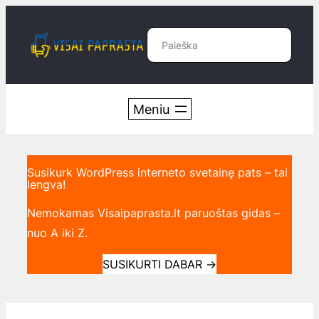
Eiti
prie
Paieška
turinio
Susikurk WordPress interneto svetainę pats – tai
lengva!
Nemokamas Visaipaprasta.lt paruoštas gidas –
nuo A iki Z.
SUSIKURTI DABAR
→