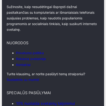
Sužinosite, kaip nesudėtingai išspręsti dažnai
pasitaikančias su kompiuteriais ar išmaniaisiais telefonais
susijusias problemas, kaip naudotis populiariomis
programomis ar socialiniais tinklais, kaip susikurti interneto
svetainę.
NUORODOS
Privatumo politika
Reklama svetainėje
Kontaktai
Turite klausimų, ar norite pasiūlyti temą straipsniui?
Susisiekite su mumis!
SPECIALŪS PASIŪLYMAI
10% nuolaida svetainių talpinimui