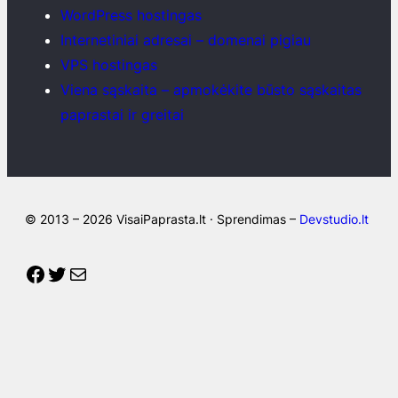
WordPress hostingas
Internetiniai adresai – domenai pigiau
VPS hostingas
Viena sąskaita – apmokėkite būsto sąskaitas
paprastai ir greitai
© 2013 – 2026 VisaiPaprasta.lt · Sprendimas –
Devstudio.lt
Facebook
Twitter
Mail