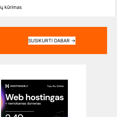
ių kūrimas
SUSIKURTI DABAR
→