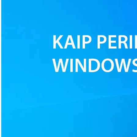
Kaip perinstaliuoti
arba naujai
suinstaliuoti
Windows 10