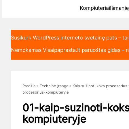
Kompiuteriai
Išmaniej
Susikurk WordPress interneto svetainę pats – tai
Nemokamas Visaipaprasta.lt paruoštas gidas – nu
Pradžia
»
Techninė įranga
»
Kaip sužinoti koks procesorius 
procesorius-kompiuteryje
01-kaip-suzinoti-kok
kompiuteryje