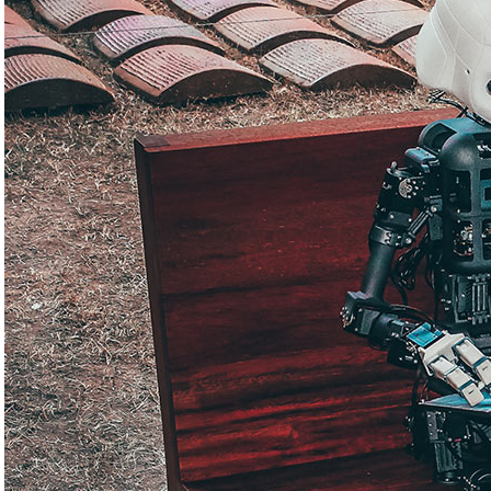
Išbandykite dirbtinio
intelekto ChatGPT
galimybes su
VisaiPaprasta