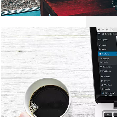
Kaip per vieną
vakarą susikurti