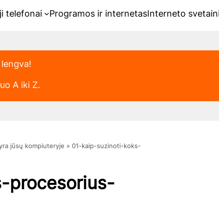
i telefonai
Programos ir internetas
Interneto svetain
 lengva!
o A iki Z.
yra jūsų kompiuteryje
»
01-kaip-suzinoti-koks-
s-procesorius-