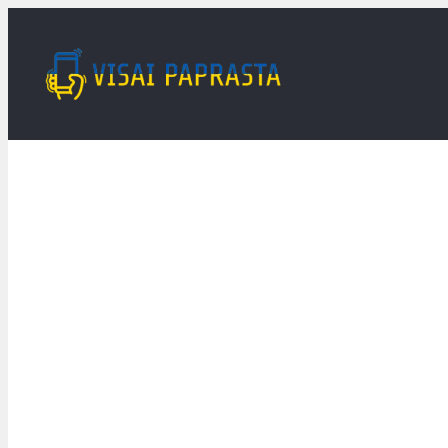
Eiti
prie
turinio