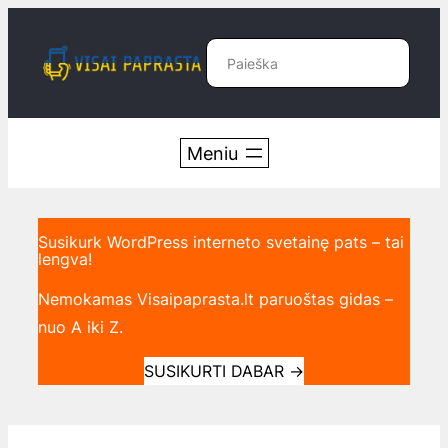
Eiti
prie
Paieška
turinio
Susikurk WordPress interneto svetainę pats – tai
lengva!
Nemokamas Visaipaprasta.lt paruoštas gidas –
nuo A iki Z.
SUSIKURTI DABAR
→