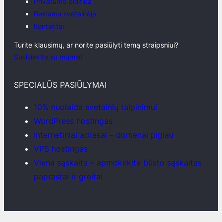
Privatumo politika
Reklama svetainėje
Kontaktai
Turite klausimų, ar norite pasiūlyti temą straipsniui?
Susisiekite su mumis!
SPECIALŪS PASIŪLYMAI
10% nuolaida svetainių talpinimui
WordPress hostingas
Internetiniai adresai – domenai pigiau
VPS hostingas
Viena sąskaita – apmokėkite būsto sąskaitas
paprastai ir greitai