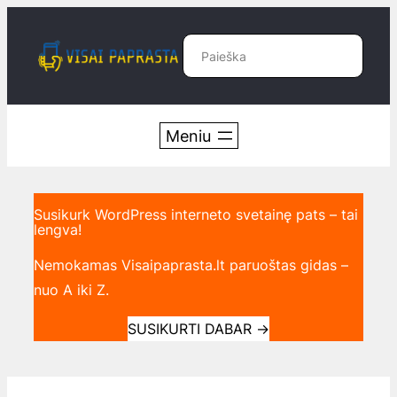
Eiti
prie
Paieška
turinio
Susikurk WordPress interneto svetainę pats – tai
lengva!
Nemokamas Visaipaprasta.lt paruoštas gidas –
nuo A iki Z.
SUSIKURTI DABAR
→