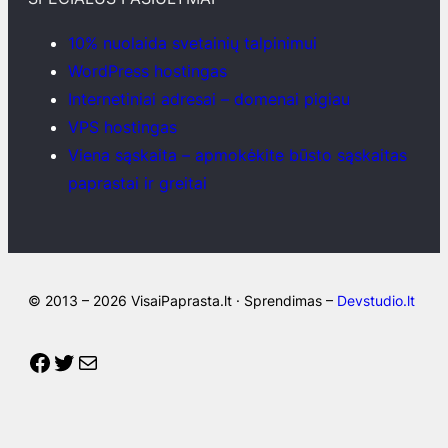
10% nuolaida svetainių talpinimui
WordPress hostingas
Internetiniai adresai – domenai pigiau
VPS hostingas
Viena sąskaita – apmokėkite būsto sąskaitas
paprastai ir greitai
© 2013 – 2026 VisaiPaprasta.lt · Sprendimas –
Devstudio.lt
Facebook
Twitter
Mail