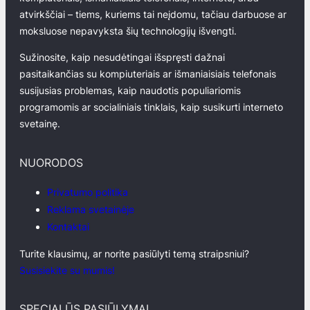
atvirkščiai – tiems, kuriems tai neįdomu, tačiau darbuose ar
moksluose nepavyksta šių technologijų išvengti.
Sužinosite, kaip nesudėtingai išspręsti dažnai
pasitaikančias su kompiuteriais ar išmaniaisiais telefonais
susijusias problemas, kaip naudotis populiariomis
programomis ar socialiniais tinklais, kaip susikurti interneto
svetainę.
NUORODOS
Privatumo politika
Reklama svetainėje
Kontaktai
Turite klausimų, ar norite pasiūlyti temą straipsniui?
Susisiekite su mumis!
SPECIALŪS PASIŪLYMAI