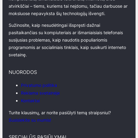
atvirkščiai – tiems, kuriems tai neįdomu, tačiau darbuose ar
moksluose nepavyksta šių technologijų išvengti.
Sužinosite, kaip nesudėtingai išspręsti dažnai
pasitaikančias su kompiuteriais ar išmaniaisiais telefonais
susijusias problemas, kaip naudotis populiariomis
programomis ar socialiniais tinklais, kaip susikurti interneto
svetainę.
NUORODOS
Privatumo politika
Reklama svetainėje
Kontaktai
Turite klausimų, ar norite pasiūlyti temą straipsniui?
Susisiekite su mumis!
SPECIALŪS PASIŪLYMAI