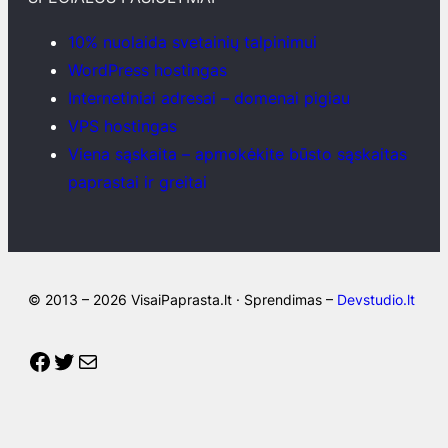
10% nuolaida svetainių talpinimui
WordPress hostingas
Internetiniai adresai – domenai pigiau
VPS hostingas
Viena sąskaita – apmokėkite būsto sąskaitas
paprastai ir greitai
© 2013 – 2026 VisaiPaprasta.lt · Sprendimas –
Devstudio.lt
Facebook
Twitter
Mail