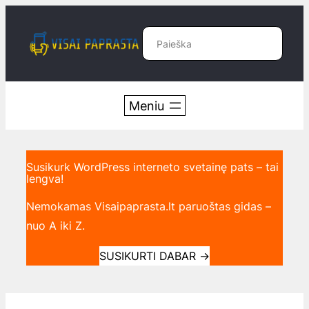
Eiti
prie
Paieška
turinio
Susikurk WordPress interneto svetainę pats – tai
lengva!
Nemokamas Visaipaprasta.lt paruoštas gidas –
nuo A iki Z.
SUSIKURTI DABAR
→