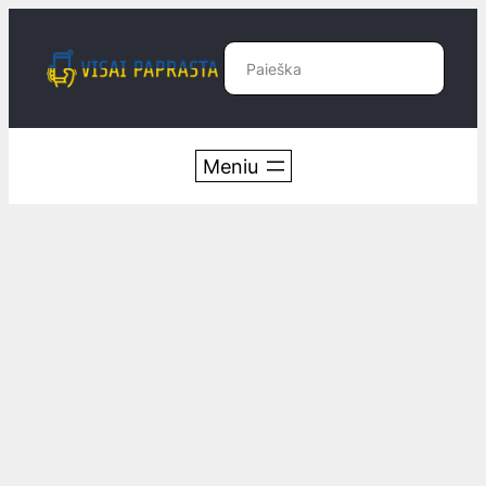
Eiti
prie
Paieška
turinio