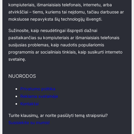
kompiuteriais, išmaniaisiais telefonais, internetu, arba
atvirkščiai – tiems, kuriems tai neįdomu, tačiau darbuose ar
moksluose nepavyksta šių technologijų išvengti.
Sužinosite, kaip nesudėtingai išspręsti dažnai
pasitaikančias su kompiuteriais ar išmaniaisiais telefonais
susijusias problemas, kaip naudotis populiariomis
programomis ar socialiniais tinklais, kaip susikurti interneto
svetainę.
NUORODOS
Privatumo politika
Reklama svetainėje
Kontaktai
Turite klausimų, ar norite pasiūlyti temą straipsniui?
Susisiekite su mumis!