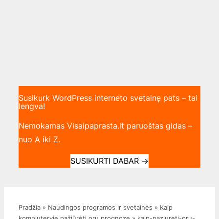
Susikurk WordPress interneto svetainę pats – tai
lengva!
Nemokamas Visaipaprasta.lt paruoštas gidas –
nuo A iki Z.
SUSIKURTI DABAR
→
Pradžia
»
Naudingos programos ir svetainės
»
Kaip
kompiuteryje pažiūrėti orų prognozę
»
kaip-paziureti-oru-