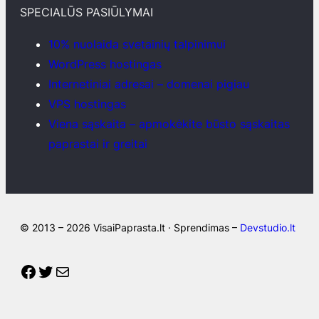
SPECIALŪS PASIŪLYMAI
10% nuolaida svetainių talpinimui
WordPress hostingas
Internetiniai adresai – domenai pigiau
VPS hostingas
Viena sąskaita – apmokėkite būsto sąskaitas
paprastai ir greitai
© 2013 – 2026 VisaiPaprasta.lt · Sprendimas –
Devstudio.lt
Facebook
Twitter
Mail