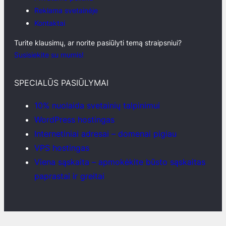
Reklama svetainėje
Kontaktai
Turite klausimų, ar norite pasiūlyti temą straipsniui?
Susisiekite su mumis!
SPECIALŪS PASIŪLYMAI
10% nuolaida svetainių talpinimui
WordPress hostingas
Internetiniai adresai – domenai pigiau
VPS hostingas
Viena sąskaita – apmokėkite būsto sąskaitas
paprastai ir greitai