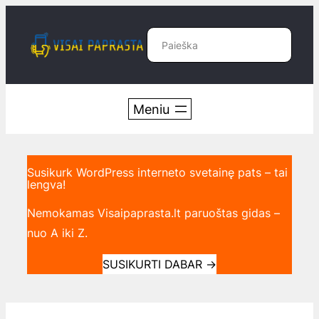
Eiti
prie
Paieška
turinio
Susikurk WordPress interneto svetainę pats – tai
lengva!
Nemokamas Visaipaprasta.lt paruoštas gidas –
nuo A iki Z.
SUSIKURTI DABAR
→