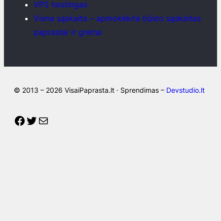
VPS hostingas
Viena sąskaita – apmokėkite būsto sąskaitas
paprastai ir greitai
© 2013 – 2026 VisaiPaprasta.lt · Sprendimas –
Devstudio.lt
Facebook
Twitter
Mail