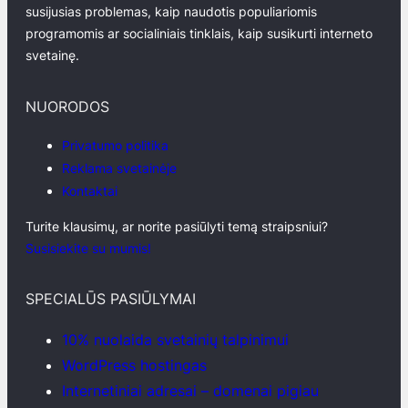
susijusias problemas, kaip naudotis populiariomis
programomis ar socialiniais tinklais, kaip susikurti interneto
svetainę.
NUORODOS
Privatumo politika
Reklama svetainėje
Kontaktai
Turite klausimų, ar norite pasiūlyti temą straipsniui?
Susisiekite su mumis!
SPECIALŪS PASIŪLYMAI
10% nuolaida svetainių talpinimui
WordPress hostingas
Internetiniai adresai – domenai pigiau