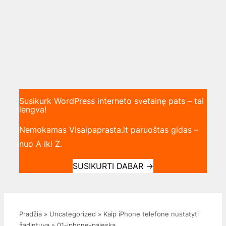
Susikurk WordPress interneto svetainę pats – tai
lengva!
Nemokamas Visaipaprasta.lt paruoštas gidas –
nuo A iki Z.
SUSIKURTI DABAR
→
Pradžia
»
Uncategorized
»
Kaip iPhone telefone nustatyti
žadintuvą
»
01-iphone-paieska