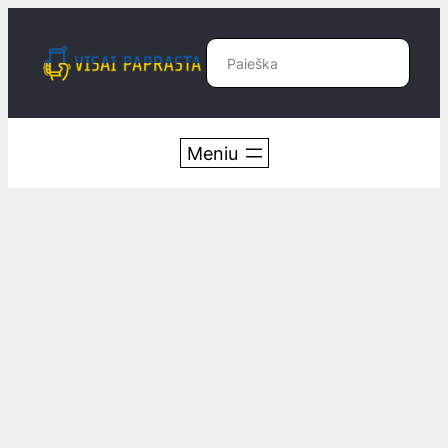
Eiti
prie
Paieška
turinio