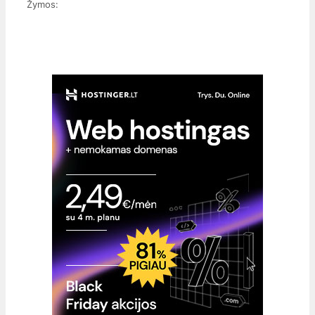
Žymos: