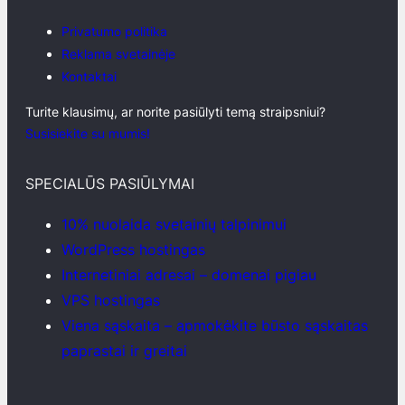
Privatumo politika
Reklama svetainėje
Kontaktai
Turite klausimų, ar norite pasiūlyti temą straipsniui?
Susisiekite su mumis!
SPECIALŪS PASIŪLYMAI
10% nuolaida svetainių talpinimui
WordPress hostingas
Internetiniai adresai – domenai pigiau
VPS hostingas
Viena sąskaita – apmokėkite būsto sąskaitas
paprastai ir greitai