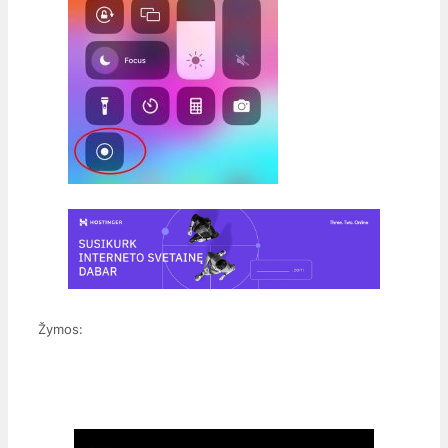
Žymos: