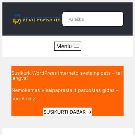
Eiti
prie
Paieška
turinio
Susikurk WordPress interneto svetainę pats – tai
lengva!
Nemokamas Visaipaprasta.lt paruoštas gidas –
nuo A iki Z.
SUSIKURTI DABAR
→