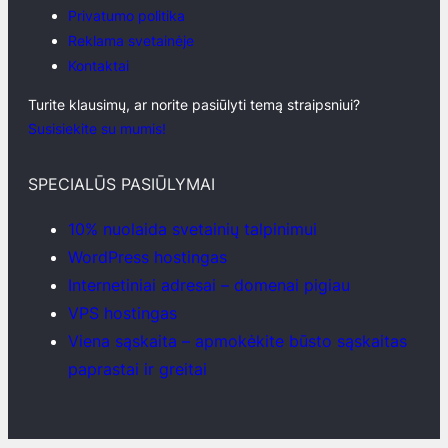
Privatumo politika
Reklama svetainėje
Kontaktai
Turite klausimų, ar norite pasiūlyti temą straipsniui?
Susisiekite su mumis!
SPECIALŪS PASIŪLYMAI
10% nuolaida svetainių talpinimui
WordPress hostingas
Internetiniai adresai – domenai pigiau
VPS hostingas
Viena sąskaita – apmokėkite būsto sąskaitas
paprastai ir greitai