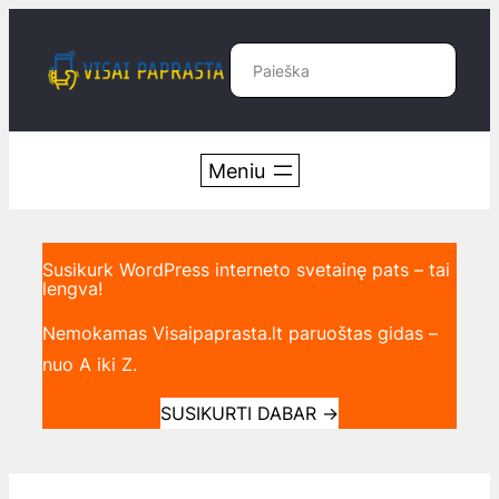
Eiti
prie
Paieška
turinio
Susikurk WordPress interneto svetainę pats – tai
lengva!
Nemokamas Visaipaprasta.lt paruoštas gidas –
nuo A iki Z.
SUSIKURTI DABAR
→