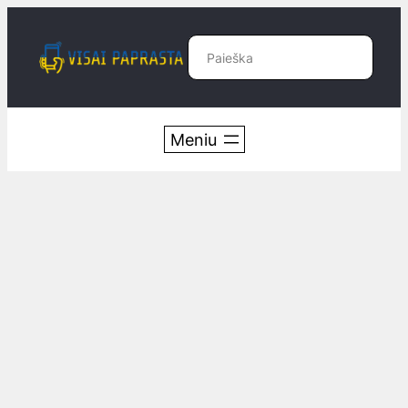
Eiti
prie
Paieška
turinio