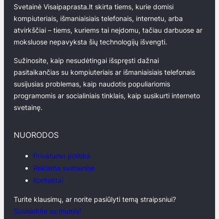
Svetainė Visaipaprasta.lt skirta tiems, kurie domisi
kompiuteriais, išmaniaisiais telefonais, internetu, arba
atvirkščiai – tiems, kuriems tai neįdomu, tačiau darbuose ar
moksluose nepavyksta šių technologijų išvengti.
Sužinosite, kaip nesudėtingai išspręsti dažnai
pasitaikančias su kompiuteriais ar išmaniaisiais telefonais
susijusias problemas, kaip naudotis populiariomis
programomis ar socialiniais tinklais, kaip susikurti interneto
svetainę.
NUORODOS
Privatumo politika
Reklama svetainėje
Kontaktai
Turite klausimų, ar norite pasiūlyti temą straipsniui?
Susisiekite su mumis!