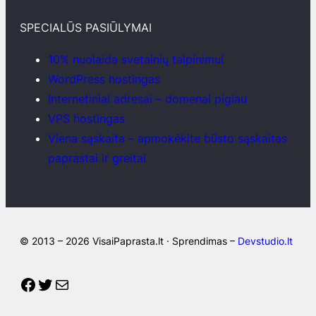
SPECIALŪS PASIŪLYMAI
10% nuolaida svetainių talpinimui
WordPress hostingas
Internetiniai adresai – domenai pigiau
VPS hostingas
Viena sąskaita – apmokėkite būsto sąskaitas
paprastai ir greitai
© 2013 – 2026 VisaiPaprasta.lt · Sprendimas –
Devstudio.lt
Facebook
Twitter
Mail