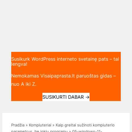
Susikurk WordPress interneto svetainę pats – tai
lengva!
Nemokamas Visaipaprasta.lt paruoštas gidas –
nuo A iki Z.
SUSIKURTI DABAR
→
Pradžia
»
Kompiuteriai
»
Kaip greitai sužinoti kompiuterio
parametrus, be jokių programų
»
05-windows-11-