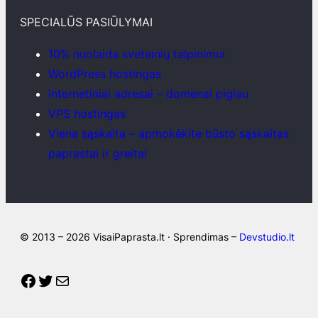
SPECIALŪS PASIŪLYMAI
10% nuolaida svetainių talpinimui
WordPress hostingas
Internetiniai adresai – domenai pigiau
VPS hostingas
Viena sąskaita – apmokėkite būsto sąskaitas
paprastai ir greitai
© 2013 – 2026 VisaiPaprasta.lt · Sprendimas –
Devstudio.lt
Facebook
Twitter
Mail