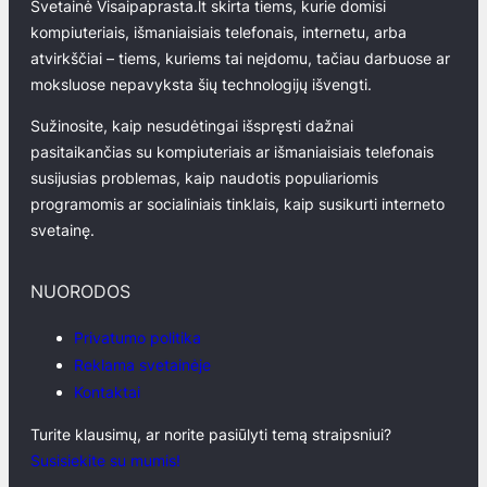
Svetainė Visaipaprasta.lt skirta tiems, kurie domisi
kompiuteriais, išmaniaisiais telefonais, internetu, arba
atvirkščiai – tiems, kuriems tai neįdomu, tačiau darbuose ar
moksluose nepavyksta šių technologijų išvengti.
Sužinosite, kaip nesudėtingai išspręsti dažnai
pasitaikančias su kompiuteriais ar išmaniaisiais telefonais
susijusias problemas, kaip naudotis populiariomis
programomis ar socialiniais tinklais, kaip susikurti interneto
svetainę.
NUORODOS
Privatumo politika
Reklama svetainėje
Kontaktai
Turite klausimų, ar norite pasiūlyti temą straipsniui?
Susisiekite su mumis!