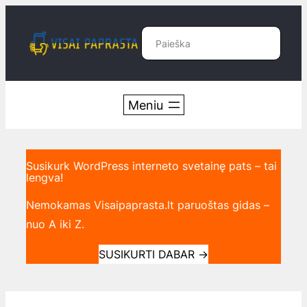
Eiti
prie
Paieška
turinio
Susikurk WordPress interneto svetainę pats – tai
lengva!
Nemokamas Visaipaprasta.lt paruoštas gidas –
nuo A iki Z.
SUSIKURTI DABAR
→