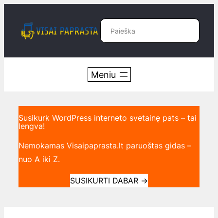
Eiti
prie
Paieška
turinio
Susikurk WordPress interneto svetainę pats – tai
lengva!
Nemokamas Visaipaprasta.lt paruoštas gidas –
nuo A iki Z.
SUSIKURTI DABAR
→