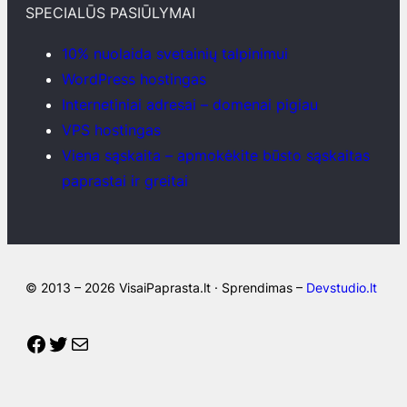
SPECIALŪS PASIŪLYMAI
10% nuolaida svetainių talpinimui
WordPress hostingas
Internetiniai adresai – domenai pigiau
VPS hostingas
Viena sąskaita – apmokėkite būsto sąskaitas
paprastai ir greitai
© 2013 – 2026 VisaiPaprasta.lt · Sprendimas –
Devstudio.lt
Facebook
Twitter
Mail