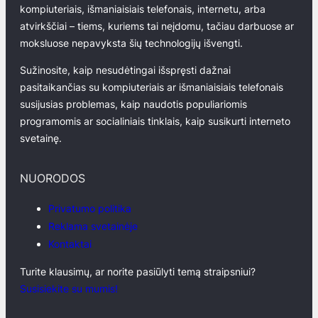
kompiuteriais, išmaniaisiais telefonais, internetu, arba
atvirkščiai – tiems, kuriems tai neįdomu, tačiau darbuose ar
moksluose nepavyksta šių technologijų išvengti.
Sužinosite, kaip nesudėtingai išspręsti dažnai
pasitaikančias su kompiuteriais ar išmaniaisiais telefonais
susijusias problemas, kaip naudotis populiariomis
programomis ar socialiniais tinklais, kaip susikurti interneto
svetainę.
NUORODOS
Privatumo politika
Reklama svetainėje
Kontaktai
Turite klausimų, ar norite pasiūlyti temą straipsniui?
Susisiekite su mumis!